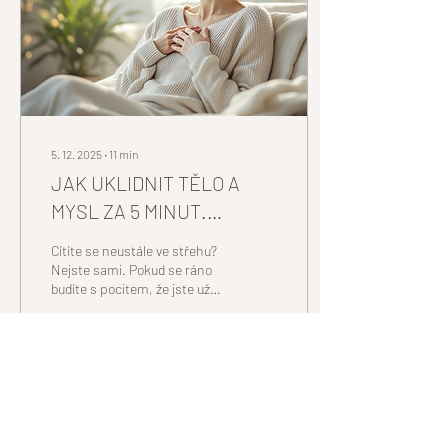
říká, že to zvládnou sami. Že
stačí vydržet ...
5. 12. 2025
∙
11
min
JAK UKLIDNIT TĚLO A
MYSL ZA 5 MINUT.
Vědecky ověřená metoda,
Cítíte se neustále ve střehu?
kterou můžete použít
Nejste sami. Pokud se ráno
budíte s pocitem, že jste už
hned teď. Co je bloudivý
unavení, během dne vás
nerv?
provází napětí v ramenou a
večer nemůžete vypnout
myšlenky. Vaše tělo vám
něco říká. Podle Světové
336
0
zdravotnické organizace trpí
chronickým stresem více
než 60 % dospělých v České