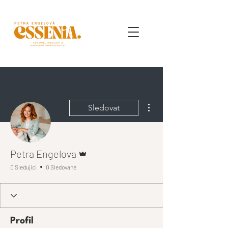
Další akce
Sledovat
Správce
Petra Engelova
0 Sledující
0 Sledované
Profil