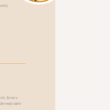
oom).
it, že se v
 že mezi vámi