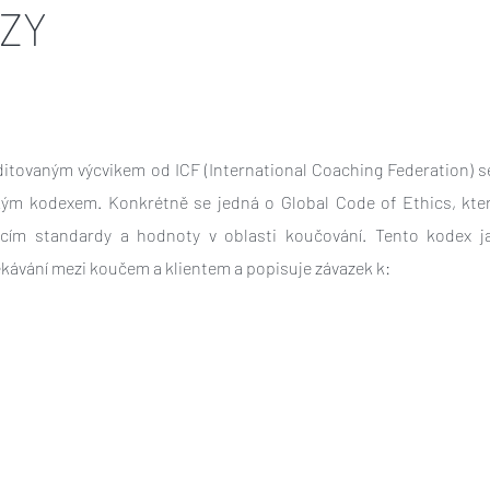
ZY
ditovaným výcvikem od ICF (International Coaching Federation) se
ckým kodexem. Konkrétně se jedná o Global Code of Ethics, kter
cím standardy a hodnoty v oblasti koučování. Tento kodex j
kávání mezi koučem a klientem a popisuje závazek k:
ání služeb na nejvyšší úrovni odbornosti.
pracovních postupů – aplikace osvědčených meto
álními standardy koučovací praxe.
ouče a koučovací profese – jednání v souladu s etik
jí důvěru veřejnosti v koučink.