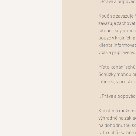
I. Práva a odpově
Kouč se zavazuje 
zavazuje zachovat 
situací, kdy je m
pouze v krajních 
klienta informova
včas a připravený,
Místo konání sch
Schůzky mohou pro
Liberec, v prosto
I. Práva a odpověd
Klient má možnos
výhradně na zákla
na dohodnutou sch