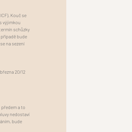
(ICF). Kouč se
(s výjimkou
termín schůzky
m případě bude
se na sezení
 března 20/12
 předem a to
luvy nedostaví
náním, bude