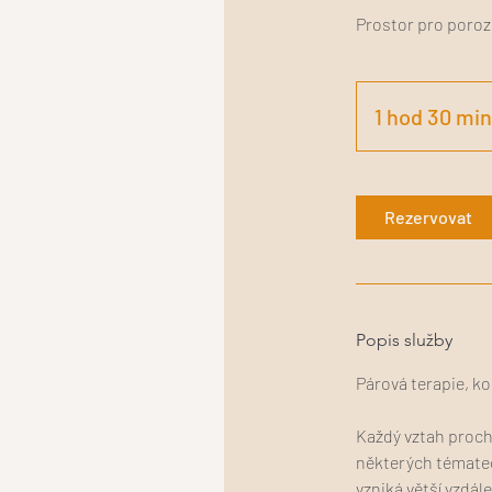
Prostor pro poroz
1 hod 30 min
Rezervovat
Popis služby
Párová terapie, k
Každý vztah prochá
některých tématec
vzniká větší vzdále