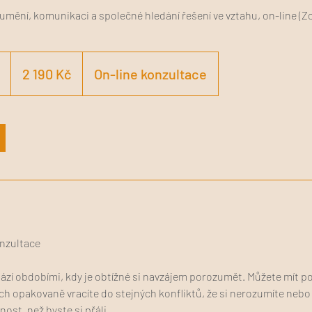
umění, komunikaci a společné hledání řešení ve vztahu, on-line (Z
2 190
českých
1
2 190 Kč
On-line konzultace
korun
h
o
3
0
m
i
n
onzultace
zí obdobími, kdy je obtížné si navzájem porozumět. Můžete mít poc
h opakovaně vracíte do stejných konfliktů, že si nerozumíte nebo
nost, než byste si přáli.