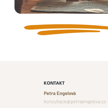
KONTAKT
Petra Engelová
konzultace@petraengelova.cz