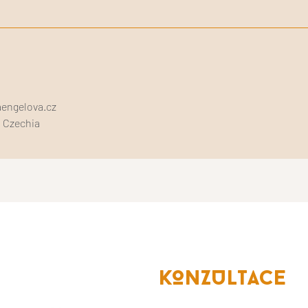
engelova.cz
, Czechia
KONZULTACE