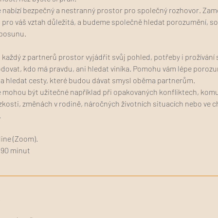
 nabízí bezpečný a nestranný prostor pro společný rozhovor. Zam
u pro váš vztah důležitá, a budeme společně hledat porozumění, so
 posunu.
aždý z partnerů prostor vyjádřit svůj pohled, potřeby i prožívání
dovat, kdo má pravdu, ani hledat viníka. Pomohu vám lépe poroz
, a hledat cesty, které budou dávat smysl oběma partnerům.
 mohou být užitečné například při opakovaných konfliktech, kom
lízkosti, změnách v rodině, náročných životních situacích nebo ve chv
.
line (Zoom).
 90 minut