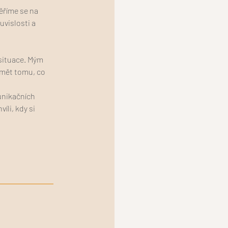
ěříme se na
uvislosti a
 situace. Mým
umět tomu, co
unikačních
íli, kdy si