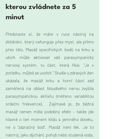
kterou zvládnete za 5 
minut
Představte si, že máte v ruce nástroj na 
zklidnění, který nefunguje přes mysl, ale přímo 
přes tělo. Masáž specifických bodů na krku a 
uších může aktivovat váš parasympatický 
nervový systém, tu část, která říká: 
"Je v 
pořádku, můžeš se uvolnit." 
Studie u zdravých žen 
ukázala, že masáž krku a horní části zad 
zaměřená na oblast bloudivého nervu zvýšila 
parasympatickou aktivitu (měřeno variabilitou 
srdeční frekvence).  Zajímavé je, že běžná 
masáž ramen měla podobný efekt – takže jde 
hlavně o ten moment klidu a jemného doteku, 
ne o "zázračný bod". Masáž není lék. Je to 
nástroj, jako dýchání, pohyb nebo studená voda. 