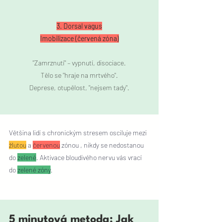
3. Dorsal vagus
Imobilizace (červená zóna)
"Zamrznutí" – vypnutí, disociace.
Tělo se "hraje na mrtvého".
Deprese, otupělost, "nejsem tady".
Většina lidí s chronickým stresem osciluje mezi 
žlutou
 a 
červenou
 zónou , nikdy se nedostanou 
do 
zelené
. Aktivace bloudivého nervu vás vrací 
do 
zelené zóny
.
5 minutová metoda: Jak 