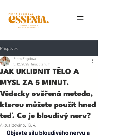
Příspěvek
Petra Engelova
5. 12. 2025
Minut čtení: 11
JAK UKLIDNIT TĚLO A
MYSL ZA 5 MINUT.
Vědecky ověřená metoda,
kterou můžete použít hned
teď. Co je bloudivý nerv?
Aktualizováno:
16. 4.
Objevte sílu bloudivého nervu a 