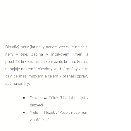
Bloudivý nerv
 (latinsky 
nervus vagus
) je nejdelší 
nerv v těle. Začíná v mozkovém kmeni a 
prochází krkem, hrudníkem až do břicha, kde se 
napojuje na téměř všechny vnitřní orgány.
 Je
 to 
dálnice mezi mozkem a tělem
 – přenáší zprávy 
oběma směry:
"Mozek → Tělo": "Uklidni se, jsi v 
bezpečí"
"Tělo → Mozek": "Pozor, něco není 
v pořádku!"