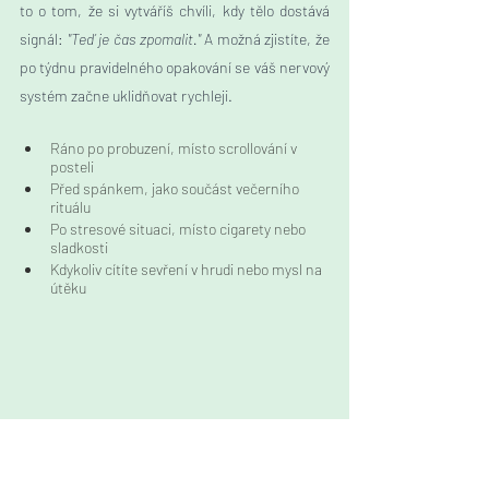
to o tom, že si vytváříš chvíli, kdy tělo dostává 
signál: 
"Teď je čas zpomalit." 
A možná zjistíte, že 
po týdnu pravidelného opakování se váš nervový 
systém začne uklidňovat rychleji. 
Ráno po probuzení, 
místo scrollování v 
posteli
Před spánkem, 
jako součást večerního 
rituálu
Po stresové situaci, 
místo cigarety nebo 
sladkosti
Kdykoliv cítíte sevření v hrudi
 nebo mysl na 
útěku