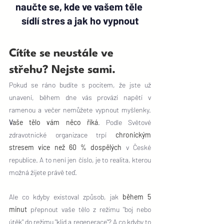
naučte se, kde ve vašem těle 
sídlí stres a jak ho vypnout
Cítíte se neustále ve 
střehu? Nejste sami.
Pokud se ráno budíte s pocitem, že jste už 
unavení, během dne vás provází napětí v 
ramenou a večer nemůžete vypnout myšlenky. 
V
aše tělo vám něco říká
. Podle Světové 
zdravotnické organizace trpí 
chronickým 
stresem více než 60 % dospělých
 v České 
republice. A to není jen číslo, je to realita, kterou 
možná žijete právě teď.
Ale co kdyby existoval způsob, jak 
během 5 
minut
 přepnout vaše tělo z režimu "boj nebo 
útěk" do režimu "klid a regenerace"? A co kdyby to 