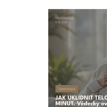
Petra Engelova
5. 12. 2025
Sebeterapie
JAK UKLIDNIT TĚL
MINUT. Vědecky o