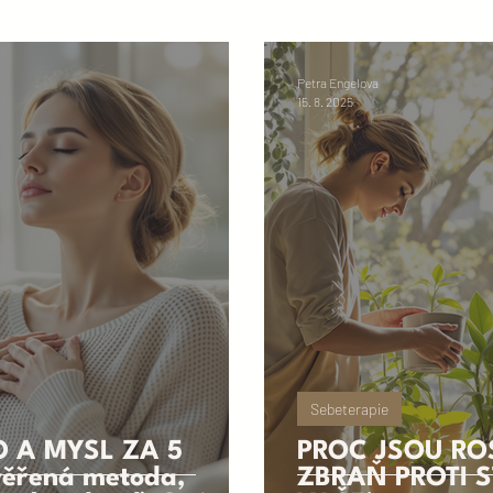
Petra Engelova
15. 8. 2025
Sebeterapie
O A MYSL ZA 5
PROČ JSOU RO
věřená metoda,
ZBRAŇ PROTI 