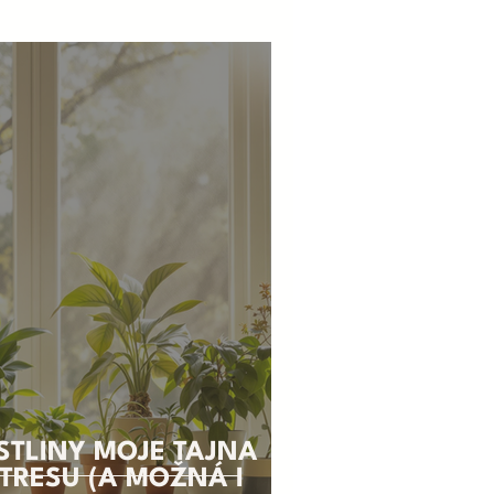
STLINY MOJE TAJNÁ
STRESU (A MOŽNÁ I