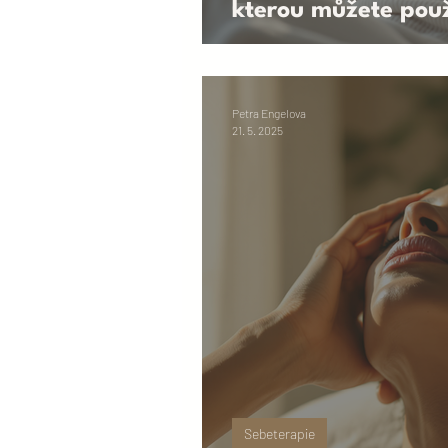
kterou můžete použ
bloudivý nerv?
Petra Engelova
21. 5. 2025
Sebeterapie