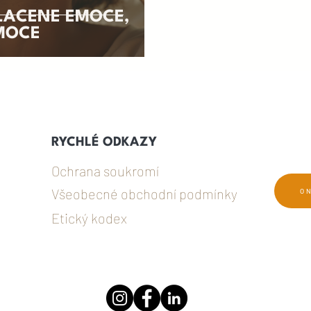
LAČENÉ EMOCE,
MOCE
RYCHLÉ ODKAZY
Ochrana soukromí
Všeobecné obchodní podmínky
O
Etický kodex