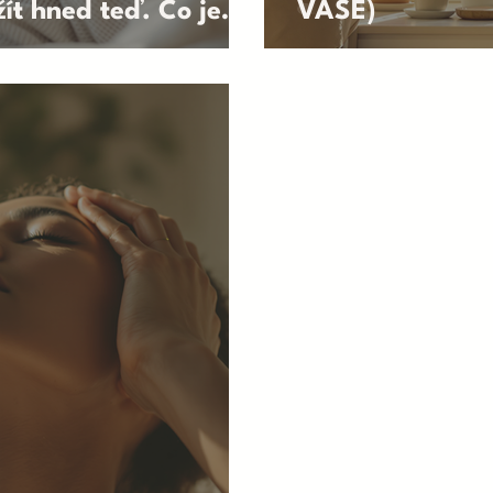
ít hned teď. Co je
VAŠE)