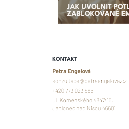
JAK UVOLNIT POT
ZABLOKOVANÉ E
KONTAKT
Petra Engelová
konzultace@petraengelova.cz
+420 773 023 565
ul. Komenského 4847/15,
Jablonec nad Nisou 46601